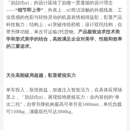
「劢喆伦α1」的设计延续了劢微一贯遵循的设计理念
——
“细节即上帝”
，外表上，α1简洁流畅的外观线条、工
业质感的色彩与轻快灵动的机器表情相得益彰，彰显产品
科技魅力；结构上，α1突破传统桎梏，设计双托结构，自
带升降功能，单次可运输2托货物。
产品极致追求技术美
学和形式美学的结合，高效满足企业对美学、性能和效率
的三重追求。
天生高能破局超越，彰显硬核实力
单车投入，双倍效益，加速注入智造活力，在具体应用场
景上，「劢喆伦α1」展现惊艳硬核实力：业内首创的“单
次二托”，自带升降机构最高可举升至1000mm，单托负载
可1500kg，满载双托可达3000kg。